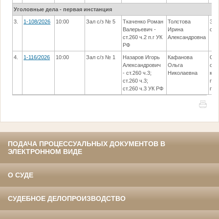
Уголовные дела - первая инстанция
3.
1-108/2026
10:00
Зал с/з № 5
Ткаченко Роман
Толстова
Зас
Валерьевич -
Ирина
отл
ст.260 ч.2 п.г УК
Александровна
РФ
4.
1-116/2026
10:00
Зал с/з № 1
Назаров Игорь
Кафанова
Суд
Александрович
Ольга
со
- ст.260 ч.3;
Николаевна
ком
ст.260 ч.3;
пос
ст.260 ч.3 УК РФ
при
ПОДАЧА ПРОЦЕССУАЛЬНЫХ ДОКУМЕНТОВ В
ЭЛЕКТРОННОМ ВИДЕ
О СУДЕ
СУДЕБНОЕ ДЕЛОПРОИЗВОДСТВО