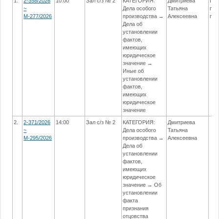
1.
2-358/2026
10:00
Зал с/з № 2
КАТЕГОРИЯ:
Дмитриева
Про
~
Дела особого
Татьяна
по 
М-277/2026
производства →
Алексеевна
при
Дела об
установлении
фактов,
имеющих
юридическое
значение →
Иные об
установлении
фактов,
имеющих
юридическое
значение
2.
2-371/2026
14:00
Зал с/з № 2
КАТЕГОРИЯ:
Дмитриева
~
Дела особого
Татьяна
М-295/2026
производства →
Алексеевна
Дела об
установлении
фактов,
имеющих
юридическое
значение → Об
установлении
факта
признания
отцовства