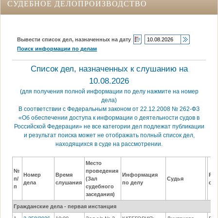
СУДЕБНОЕ ДЕЛОПРОИЗВОДСТВО
Вывести список дел, назначенных на дату
Поиск информации по делам
Список дел, назначенных к слушанию на
10.08.2026
(для получения полной информации по делу нажмите на номер
дела)
В соответствии с Федеральным законом от 22.12.2008 № 262-ФЗ
«Об обеспечении доступа к информации о деятельности судов в
Российской Федерации» не все категории дел подлежат публикации
и результат поиска может не отображать полный список дел,
находящихся в суде на рассмотрении.
Место
№
проведения
Номер
Время
Информация
Рез
п/
(Зал
Судья
дела
слушания
по делу
сл
п
судебного
заседания)
Гражданские дела - первая инстанция